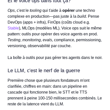
Et le voice ops dans tout ça?
Ops
, c'est le
tooling
qui t'aide à
opérer
une techno
complexe en production—pas juste à la
build
. Pense
DevOps (apps + infra), FinOps (coûts cloud e.g.
Stable
), MLOps (modèles ML). Voice ops suit le même
pattern: outils pour opérer des voice agents en prod.
Testing
,
monitoring
,
evals
, compliance, permissioning,
versioning, observabilité par couche.
La boîte à outils pour pas gérer tes agents dans le noir.
Le LLM, c'est le nerf de la guerre
Première chose que plusieurs fondateurs m'ont
clarifiée, chiffres en main: dans un pipeline en
cascade qui fonctionne bien, le STT et le TTS
prennent à peine 100-150 millisecondes combinés. Le
reste de la latence vient du LLM.