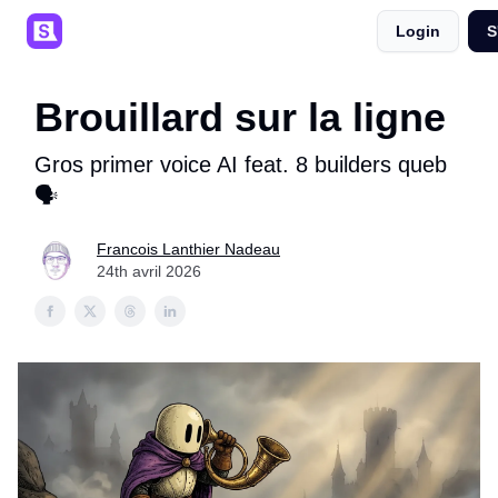
Login
S
SaaSpals 💜
Événements 🎟️
Podcast 🎙️
Brouillard sur la ligne
Gros primer voice AI feat. 8 builders queb
🗣️
Francois Lanthier Nadeau
24th avril 2026