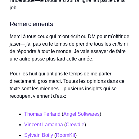
l'incertitude—le brouillard sur la ligne fait partie de la
job.
Remerciements
Merci à tous ceux qui m'ont écrit ou DM pour m'offrir de
jaser—j'ai pas eu le temps de prendre tous les
calls
ni
de répondre à tout le monde. Je vais essayer de faire
une autre passe plus tard cette année.
Pour les huit qui ont pris le temps de me parler
directement, gros merci. Toutes les opinions dans ce
texte sont les miennes—plusieurs insights qui se
recoupent viennent d'eux:
Thomas Ferland
(
Angel Softwares
)
Vincent Lamanna
(
Crewdle
)
Sylvain Boily
(
RoomKit
)