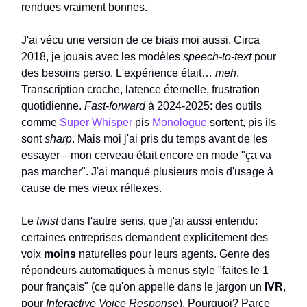
rendues vraiment bonnes.
J'ai vécu une version de ce biais moi aussi. Circa
2018, je jouais avec les modèles
speech-to-text
pour
des besoins perso. L'expérience était…
meh
.
Transcription croche, latence éternelle, frustration
quotidienne.
Fast-forward
à 2024-2025: des outils
comme
Super Whisper
pis
Monologue
sortent, pis ils
sont
sharp
. Mais moi j'ai pris du temps avant de les
essayer—mon cerveau était encore en mode "ça va
pas marcher". J'ai manqué plusieurs mois d'usage à
cause de mes vieux réflexes.
Le
twist
dans l'autre sens, que j'ai aussi entendu:
certaines entreprises demandent explicitement des
voix
moins
naturelles pour leurs agents. Genre des
répondeurs automatiques à menus style "faites le 1
pour français" (ce qu'on appelle dans le jargon un
IVR
,
pour
Interactive Voice Response
). Pourquoi? Parce