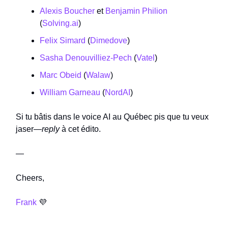
Alexis Boucher
et
Benjamin Philion
(
Solving.ai
)
Felix Simard
(
Dimedove
)
Sasha Denouvilliez-Pech
(
Vatel
)
Marc Obeid
(
Walaw
)
William Garneau
(
NordAI
)
Si tu bâtis dans le voice AI au Québec pis que tu veux
jaser—
reply
à cet édito.
—
Cheers,
Frank
💜