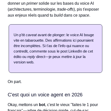
donner un
primer
solide sur les bases du voice AI
(architectures, terminologie,
trade-offs
), pis t'exposer
aux enjeux réels quand tu
build
dans ce
space
.
Un p'tit
caveat
avant de plonger: le voice AI bouge
vite en tabarouette. Des affirmations ici pourraient
être incomplètes. Si t'as de l'info qui nuance ou
contredit, commente sous le post LinkedIn de cet
édito ou
reply
direct—je peux mettre à jour la
version web.
On part.
C'est quoi un voice agent en 2026
Okay, mettons un
bot
, c'est le vieux "faites le 1 pour
français"—arbre de décision rigide, cul-de-sac