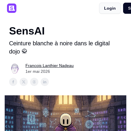
Login
S
SaaSpals 💜
Événements 🎟️
Podcast 🎙️
SensAI
Ceinture blanche à noire dans le digital
dojo 🥋
Francois Lanthier Nadeau
1er mai 2026