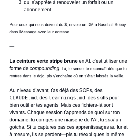
qui s'apprête à renouveler un forfait ou un
abonnement.
Pour ceux qui nous doivent du $, envoie un DM à Baseball Bobby
dans iMessage avec leur adresse.
—
La ceinture verte stripe brune
en AI, c'est utiliser une
forme de
compounding
.
Là, le sensei te reconnaît dès que tu
rentres dans le dojo, pis y'enchaîne où on s'était laissés la veille.
Au niveau d'avant, t'as déjà des SOPs, des
CLAUDE.md
learnings.md
, des
, des skills pour
bien outiller tes agents. Mais ces fichiers-là sont
vivants. Chaque session t'apprends de quoi sur ton
domaine, tu corriges une niaiserie de l'AI, tu
spot
un
gotcha. Si tu captures pas ces apprentissages au fur et
à mesure, ils se perdent—pis tu réexpliques la même