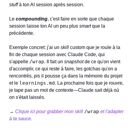
stuff
à ton AI session après session.
Le
compounding
, c'est faire en sorte que chaque
session laisse ton AI un peu plus
smart
que la
précédente.
Exemple concret: j'ai un
skill
custom que je roule à la
fin de chaque session avec Claude Code, qui
/wrap
s'appelle
. Il fait un
snapshot
de ce qu'on vient
d'accomplir, ce qui reste à faire, les gotchas qu'on a
rencontrés, pis il pousse ça dans la mémoire du projet
learnings.md
et le
. La prochaine fois que je rouvre,
je tape pas un mot de contexte—Claude sait déjà où
on s'était laissés.
/wrap
→
Clique ici pour grabber mon skill
et l'adapter
à ta sauce.
—