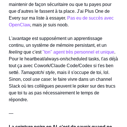
maintenir de façon sécuritaire ou que tu payes pour
que d'autres le fassent à ta place. J'ai Plus One de
Every sur ma liste à essayer.
Pas eu de succès avec
OpenClaw
, mais je suis noob.
L'avantage est supposément un apprentissage
continu, un système de mémoire persistant, et un
feeling
que c'est
"ton" agent très personnel et unique
.
Pour le heartbeat/always-on/scheduled tasks, t'as déjà
tout ça avec Cowork/Claude Code/Codex si t'es ben
setté.
Tamagotchi style
, mais il s'occupe de toi, lol.
Sinon, cool
use case
: le faire vivre dans un channel
Slack où tes collègues peuvent le poker sur des trucs
que toi tu as pas nécessairement le temps de
répondre.
—
La ceinture noire en AI, c'est de savoir quand ne