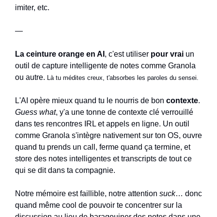
imiter, etc.
—
La ceinture orange en AI
, c'est utiliser
pour vrai
un
outil de capture intelligente de notes comme Granola
ou autre.
Là tu médites creux, t'absorbes les paroles du sensei.
L'AI opère mieux quand tu le nourris de bon
contexte
.
Guess what
, y'a une tonne de contexte clé verrouillé
dans tes rencontres IRL et appels en ligne. Un outil
comme Granola s'intègre nativement sur ton OS, ouvre
quand tu prends un call, ferme quand ça termine, et
store des notes intelligentes et transcripts de tout ce
qui se dit dans ta compagnie.
Notre mémoire est faillible, notre attention
suck
… donc
quand même cool de pouvoir te concentrer sur la
discussion au lieu de baragouiner des notes dans une