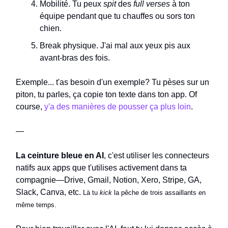
Mobilité. Tu peux
spit
des
full verses
à ton
équipe pendant que tu chauffes ou sors ton
chien.
Break physique. J'ai mal aux yeux pis aux
avant-bras des fois.
Exemple... t'as besoin d'un exemple? Tu pèses sur un
piton, tu parles, ça copie ton texte dans ton app. Of
course,
y'a des manières de pousser ça plus loin
.
—
La ceinture bleue en AI
, c'est utiliser les connecteurs
natifs aux apps que t'utilises activement dans ta
compagnie—Drive, Gmail, Notion, Xero, Stripe, GA,
Slack, Canva, etc.
Là tu
kick
la pêche de trois assaillants en
même temps.