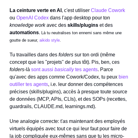
La ceinture verte en AI
, c'est utiliser
Claude Cowork
ou
OpenAI Codex
dans l'app desktop pour ton
knowledge work
avec des
skills/plugins
et des
automations
.
Là tu neutralises ton ennemi sans même une
goutte de sueur,
aikido style
.
Tu travailles dans des
folders
sur ton ordi (même
concept que les "projets" de plus tôt). Pis, ben, ces
folders
-là
sont aussi
basically
tes agents
. Parce
qu'avec des apps comme Cowork/Codex, tu peux
bien
outiller tes agents
, i.e. leur donner des compétences
précises (skills/plugins), accès à presque toute source
de données (MCP, APIs, CLIs), et des SOPs (recettes,
guardrails, CLAUDE.md, learnings.md).
Une analogie correcte: t'as maintenant des employés
virtuels équipés avec tout ce qui leur faut pour faire de
la job compliquée eux-mêmes sans que tu les micro-