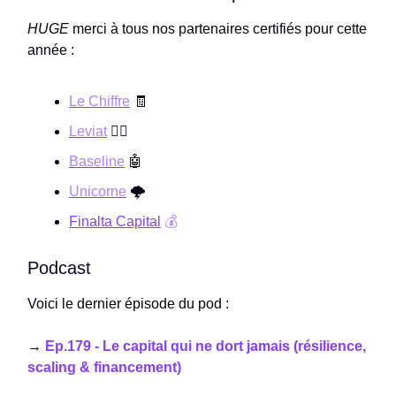
HUGE
merci à tous nos partenaires certifiés pour cette
année :
Le Chiffre
🧾
Leviat
👨‍⚖️
Baseline
🤖
Unicorne
🌩️
Finalta Capital
💰
Podcast
Voici le dernier épisode du pod :
→
Ep.179 - Le capital qui ne dort jamais (résilience,
scaling & financement)