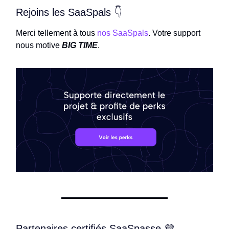
Rejoins les SaaSpals 👇
Merci tellement à tous
nos SaaSpals
. Votre support
nous motive
BIG TIME
.
Partenaires certifiés SaaSpasse 💜