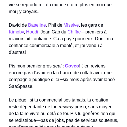
vie se reproduire : du monde croire plus en moi que
moi j'y croyais...
David de
Baseline
, Phil de
Missive
, les gars de
Kimoby
,
Hoodi
, Jean Gab du
Chiffre
—premiers à
m'avoir fait confiance. Ça a payé pour eux. Donc ma
confiance commerciale a monté, et j'ai vendu à
d'autres!
Pis mon premier gros
deal
:
Coveo
! J'en reviens
encore pas d'avoir eu la chance de collab avec une
compagnie publique d'ici ~six mois après avoir lancé
SaaSpasse.
Le piège : si tu commercialises jamais, ta création
reste dépendante de ton
runway
perso, sans moyen
de la faire vivre au-delà de toi. Pis tu génères rien qui
se redistribue—pas de jobs, pas de services soutenus,