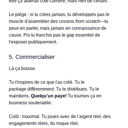
être ça aiderait côté carrière, mais rien de certain.
Le piège : si tu crées jamais, tu développes pas le
muscle d'assembler des cossins
from scratch
—tu
peux en parler, mais jamais en connaissance de
cause. Pis tu franchis pas le gap essentiel de
t'exposer publiquement.
5. Commercialiser
Là ça brasse.
Tu t'inspires de ce que t'as créé. Tu le
package
différemment. Tu le distribues. Tu le
maintiens.
Quelqu'un paye!
Tu tournes ça en
business soutenable.
Coût : maximal. Tu joues avec de l'argent réel, des
engagements réels, du risque réel.