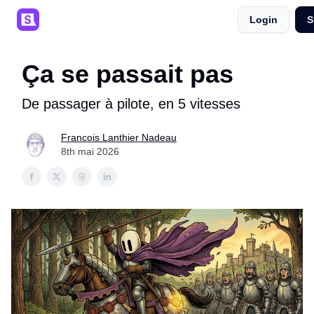
Login
S
SaaSpals 💜
Événements 🎟️
Podcast 🎙️
Ça se passait pas
De passager à pilote, en 5 vitesses
Francois Lanthier Nadeau
8th mai 2026