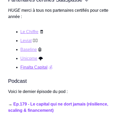
HUGE
merci à tous nos partenaires certifiés pour cette
année :
Le Chiffre
🧾
Leviat
👨‍⚖️
Baseline
🤖
Unicorne
🌩️
Finalta Capital
💰
Podcast
Voici le dernier épisode du pod :
→
Ep.179 - Le capital qui ne dort jamais (résilience,
scaling & financement)