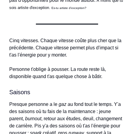
pas d'opportunités pour le monde autour.
À moins que tu
sois artiste d'exception.
Es-tu artiste d'exception?
Cinq vitesses. Chaque vitesse coûte plus cher que la
précédente. Chaque vitesse permet plus d'impact si
t'as l'énergie pour y monter.
Personne t'oblige à pousser. La route reste là,
disponible quand t'as quelque chose à bâtir.
Saisons
Presque personne a le
gaz
au fond tout le temps. Y'a
des saisons où tu fais de la maintenance : jeune
parent,
burnout
, retour aux études, deuil, changement
de carrière. Pis y'a des saisons où t'as l'énergie pour
pousser :
spark
créatif, gros
runway
, support à la