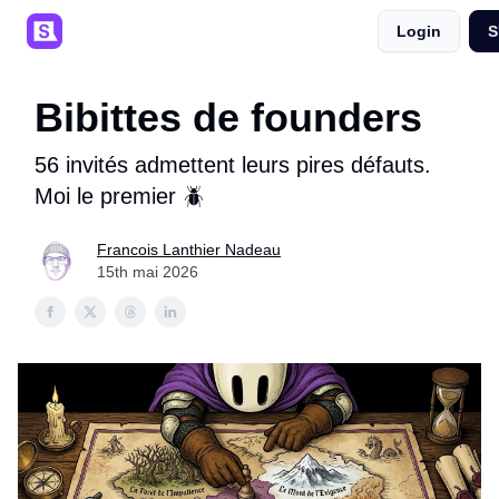
Login
S
SaaSpals 💜
Événements 🎟️
Podcast 🎙️
Bibittes de founders
56 invités admettent leurs pires défauts.
Moi le premier 🪲
Francois Lanthier Nadeau
15th mai 2026