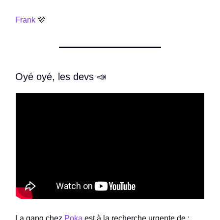
Frank
💜
Oyé oyé, les devs 📣
La gang chez
Poka
est à la recherche urgente de :