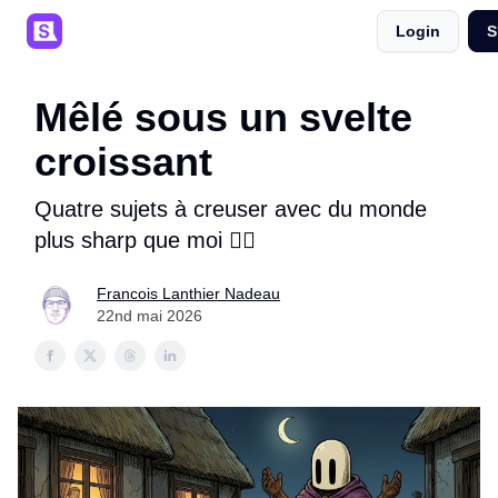
Login
S
SaaSpals 💜
Événements 🎟️
Podcast 🎙️
Mêlé sous un svelte
croissant
Quatre sujets à creuser avec du monde
plus sharp que moi 💁‍♂️
Francois Lanthier Nadeau
22nd mai 2026